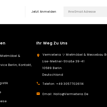
Jetzt Anmelden
men
Ihr Weg Zu Uns
Vermieteria ツ Mietmöbel & Messebau Be
location_on
 Mietmöbel &
Lise-Meitner-Straße 39-41
ice Berlin, Kontakt,
10589 Berlin
Deutschland
gistik
call
Telefon:
+49 30577026114
e
email
Email:
Hallo@vermieteria.de
eise