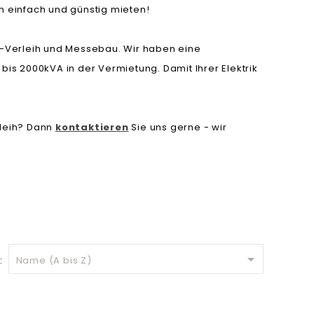
 einfach und günstig mieten!
nt-Verleih und Messebau. Wir haben eine
s 2000kVA in der Vermietung. Damit Ihrer Elektrik
rleih? Dann
kontaktieren
Sie uns gerne - wir

:
Name (A bis Z)