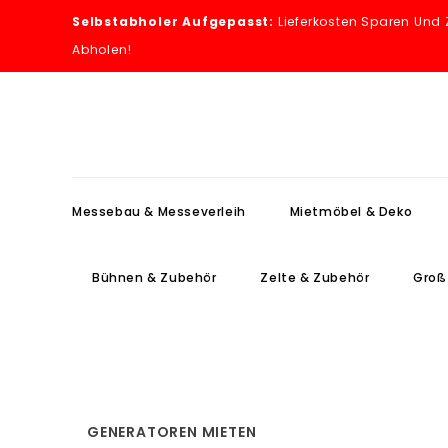
Selbstabholer Aufgepasst:
Lieferkosten Sparen Und 
Abholen!
Messebau & Messeverleih
Mietmöbel & Deko
Bühnen & Zubehör
Zelte & Zubehör
Groß
Bühnenbeleuchtung & Scheinwerfer Mieten
Zeltboden & Tanzboden Mieten
Messe-Velours 600g/m²
Bühnenelemente Mieten
Druckprodukte Für Bühnen
Heiz
Messedi
Messe
GENERATOREN MIETEN