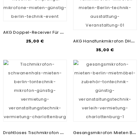
A
KG Doppel-Receiver Für DHT800 Mieten Berlin | Handfunken-Verleih | Tontechnik-Vermietung
A
KG Handfunkmikrofon DHT 800 Mieten Berlin | Mikrofone-Verleih | Tontechnik-Vermietung
25,00 €
35,00 €
D
Rahtloses Tischmikrofon Mieten Berlin | Tischsprechstelle | Schwanenhals-Mikrofone
G
Esangsmikrofon Mieten Berlin | Mikrofone-Verleih | Tontechnik-Vermietung Günstig