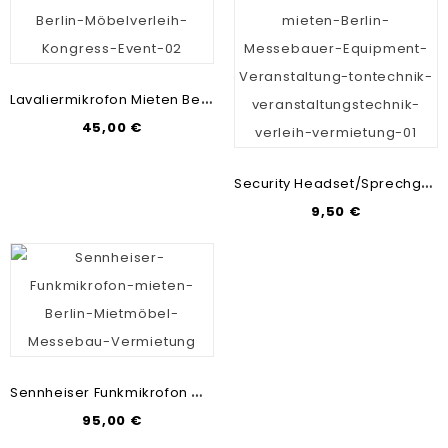
L
Avaliermikrofon Mieten Berlin | Veranstaltungstechnik-Verleih | Mikrofon-Vermietung
45,00 €
S
Ecurity Headset/Sprechgarnitur Mieten | Tontechnik-Verleih | Veranstaltungstechnik
9,50 €
S
Ennheiser Funkmikrofon Mieten Berlin | Messebau & Mietmöbel | Veranstaltungstechnik Günstig
95,00 €