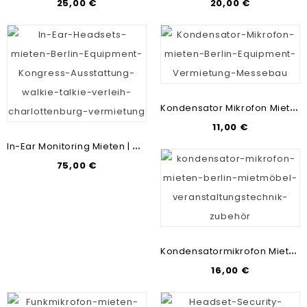
25,00 €
20,00 €
K
Ondensator Mikrofon Mieten Berlin | Messebau & Mietmöbel | Veranstaltungstechnik Günstig Mieten
11,00 €
I
N-Ear Monitoring Mieten | Veranstaltungstechnik-Verleih Berlin | Tontechnik Günstig
75,00 €
K
Ondensatormikrofon Mieten Berlin | Mikrofon Vermietung | Veranstaltungstechnik Günstig Mieten
16,00 €