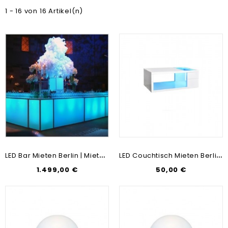
1 - 16 von 16 Artikel(n)
L
ED Bar Mieten Berlin | Mietmöbel & Messebau | Party, Event & Veranstaltung
L
ED Couchtisch Mieten Berlin | Mietmöbel & Messebau | Deko Möbel Günstig Mieten
1.499,00 €
50,00 €