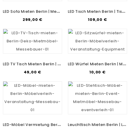
L
ED Sofa Mieten Berlin | Messebau & Mietmöbel | Dekoration Günstig Mieten | Lounge Möbel
L
ED Tisch Mieten Berlin | Tisch-Verleih | Günstig Möbel Mieten | LED Tische-Vermietung | LED-Mietmöbel
299,00 €
109,00 €
L
ED TV Tisch Mieten Berlin | Mietmöbel & Messebau | Dekomöbel Verleih | Dekoration Günstig Mieten
L
ED Würfel Mieten Berlin | Messebau & Mietmöbel | Dekoration Günstig Mieten | Party Equipment
49,00 €
10,00 €
L
ED-Möbel Vermietung Berlin | Beleuchtete Möbel Mieten Charlottenburg
L
Euchttisch Mieten Berlin | LED-Stehtisch-Vermietung | LED Möbel Verleih | Mietmöbel & Messebau