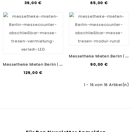
39,00 €
65,00 €
M
Essetheke Mieten Berlin | Messecounter-Modul Rund | Messe-Tresen-Vermietung & Verleih
M
Essetheke Mieten Berlin | Messecounter Abschließbar LED | Messe-Tresen-Vermietung & Verleih
90,00 €
129,00 €
1 - 16 von 16 Artikel(n)