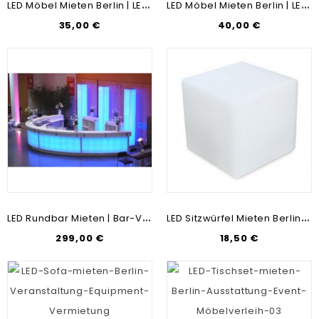
L
ED Möbel Mieten Berlin | LED Mietmöbel | Stehlampen-Verleih | Outdoor-Möbel-Verleih
L
ED Möbel Mieten Berlin | LED-Sitzbank Zur Miete | Leuchtende Möbel Vermietung
35,00 €
40,00 €
L
ED Rundbar Mieten | Bar-Verleih | Möbel-Vermietung | Messebau & Mietmöbel
L
ED Sitzwürfel Mieten Berlin | Messebau & Mietmöbel | Leuchtwürfel Günstig Mieten
299,00 €
18,50 €