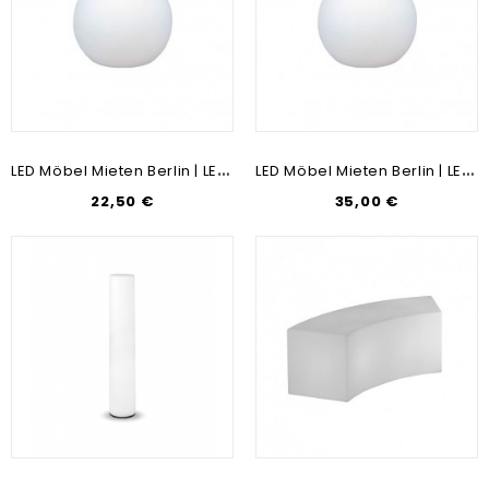
L
ED Möbel Mieten Berlin | LED Mietmöbel | Leuchtkugel Outdoor-Möbel-Verleih [ Ø40cm]
L
ED Möbel Mieten Berlin | LED Mietmöbel | Leuchtkugel Outdoor-Möbel-Verleih [ Ø60cm]
22,50 €
35,00 €