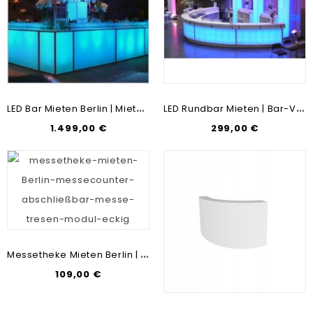
L
ED Bar Mieten Berlin | Mietmöbel & Messebau | Party, Event & Veranstaltung
L
ED Rundbar Mieten | Bar-Verleih | Möbel-Vermietung | Messebau & Mietmöbel
1.499,00 €
299,00 €
M
Essetheke Mieten Berlin | Messecounter-Modul Eckig | Messe-Tresen-Vermietung & Verleih
109,00 €