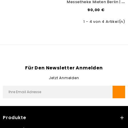
M
Essetheke Mieten Berlin | Messecounter-Modul Rund | Messe-Tresen-Vermietung & Verleih
90,00 €
1 - 4 von 4 Artikel(n)
Für Den Newsletter Anmelden
Jetzt Anmelden
Produkte
