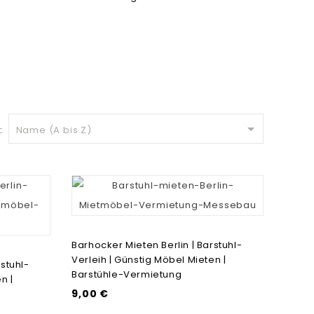

:
Name (A bis Z)
Barhocker Mieten Berlin | Barstuhl-
Verleih | Günstig Möbel Mieten |
stuhl-
Barstühle-Vermietung
n |
9,00 €