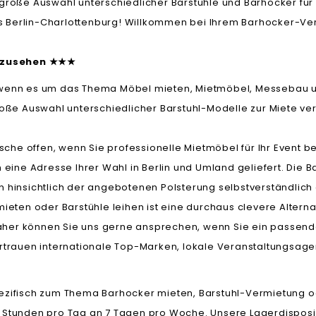
 große Auswahl unterschiedlicher Barstühle und Barhocker für 
 Berlin-Charlottenburg! Willkommen bei Ihrem Barhocker-Verl
anzusehen
★
★
★
t, wenn es um das Thema Möbel mieten, Mietmöbel, Messebau 
ße Auswahl unterschiedlicher Barstuhl-Modelle zur Miete ver
che offen, wenn Sie professionelle Mietmöbel für Ihr Event be
an eine Adresse Ihrer Wahl in Berlin und Umland geliefert. Die
en hinsichtlich der angebotenen Polsterung selbstverständlic
eten oder Barstühle leihen ist eine durchaus clevere Altern
her können Sie uns gerne ansprechen, wenn Sie ein passendes 
 vertrauen internationale Top-Marken, lokale Veranstaltungsa
zifisch zum Thema Barhocker mieten, Barstuhl-Vermietung o
4 Stunden pro Tag an 7 Tagen pro Woche. Unsere Lagerdisposit