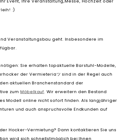
Ihr Event, Ihre Veranstaltung,Messe, Hochzeit oder
eih! :)
und Veranstaltungsbau geht. Insbesondere im
fügbar.
nötigen: Sie erhalten topaktuelle Barstuhl-Modelle,
 Barhocker der Vermieteria
sind in der Regel auch
ツ
h den aktuellen Branchenstandard der
ative zum
Möbelkauf
. Wir erweitern den Bestand
Modell online nicht sofort finden. Als langjähriger
genturen und auch anspruchsvolle Endkunden auf
der Hocker-Vermietung? Dann kontaktieren Sie uns
ion wird sich schnellstmöglich bei Ihnen