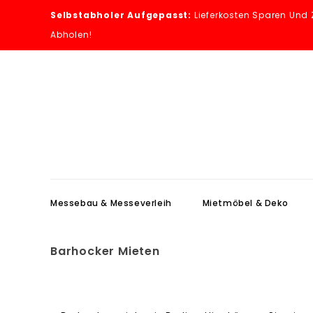
Selbstabholer Aufgepasst:
Lieferkosten Sparen Und 
Abholen!
Messebau & Messeverleih
Mietmöbel & Deko
Messe-Velours 600g/m²
Messedi
Messe
Barhocker Mieten