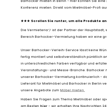
Barhocker mieten in Berlin - Hier können Sie eine
Konferenz mieten. Direkt vom Mietmöbel-Profi aus
Scrollen Sie runter, um alle Produkte 
★
★
★
Die Vermieteria
ist der Partner der Hauptstad
ツ
Bereich Barhocker-Vermietung haben wir eine gro
Unser Barhocker-Verleih-Service lässt keine Wüns
fertig montiert und selbstverständlich pünktlich 
in unterschiedlichen Farben verfügbar und erfüll
Veranstaltungs- und Messe-Branche. Barhocker mi
unserer Barhocker-Vermietung kontinuierlich - da
Lieferant für Mietmöbel und Barhocker in Berlin
unsere Angebote zum
Möbel mieten.
Haben Sie Fragen zum Thema Mietmöbel oder spe
am Besten
hier
- wir erhalten Ihre Nachrichten 2