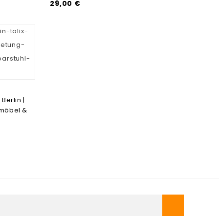
29,00 €
Berlin |
tmöbel &