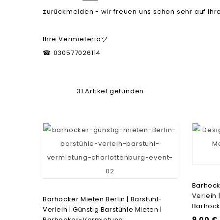
zurückmelden - wir freuen uns schon sehr auf Ihr
Ihre Vermieteria
ツ
030577026114
☎
31 Artikel gefunden
Barhocke
Verleih 
Barhocker Mieten Berlin | Barstuhl-
Barhoc
Verleih | Günstig Barstühle Mieten |
9,00 €
Barhocker-Vermietung