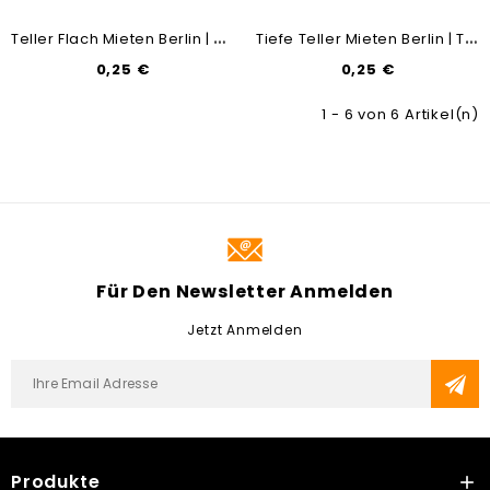
T
Eller Flach Mieten Berlin | Teller-Verleih | Geschirr-Vermietung | Mietmöbel & Messebau
T
Iefe Teller Mieten Berlin | Teller-Verleih | Geschirr-Vermietung | Mietmöbel & Messebau
0,25 €
0,25 €
1 - 6 von 6 Artikel(n)
Für Den Newsletter Anmelden
Jetzt Anmelden
Produkte
