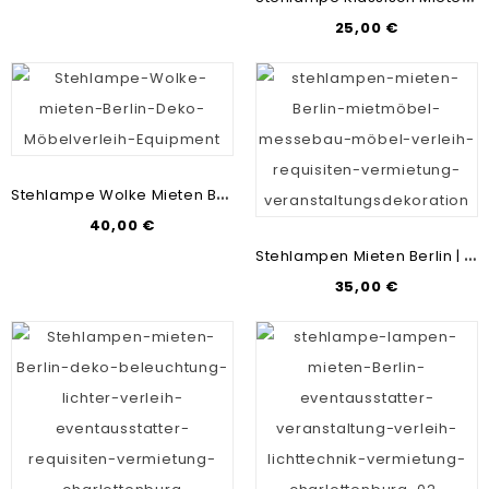
25,00 €
S
Tehlampe Wolke Mieten Berlin | Stehleuchten-Verleih | Messebau & Mietmöbel
40,00 €
S
Tehlampen Mieten Berlin | Deko-Lampen-Verleih | Mietmöbel & Messebau
35,00 €