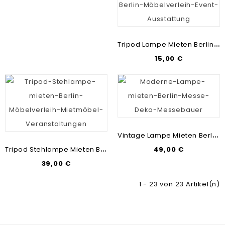
T
Ripod Lampe Mieten Berlin | Stehleuchten-Verleih | Messebau & Mietmöbel
15,00 €
V
Intage Lampe Mieten Berlin | Scheinwerfer Lampe Retro | Mietmöbel & Messebau
T
Ripod Stehlampe Mieten Berlin | Stehleuchten-Verleih | Lampen-Vermietung Charlottenburg
49,00 €
39,00 €
1 - 23 von 23 Artikel(n)