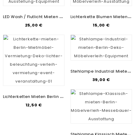
L
ED Wash / Flutlicht Mieten Berlin | UV Licht-Verleih | Party-Lichter-Vermietung
L
Ichterkette Blumen Mieten Berlin | Blumen-Lichterketten-Verleih | Messebau & Mietmöbel
25,00 €
15,00 €
S
Tehlampe Industrial Mieten Berlin | Stehleuchten-Vermietung | Messebau & Mietmöbel
39,00 €
L
Ichterketten Mieten Berlin | Glühbirnen-Kette & Deko Leihen | Mietmöbel & Messebau
12,50 €
S
Tehlampe Klassisch Mieten Berlin | Stehleuchten-Verleih | Messebau & Mietmöbel