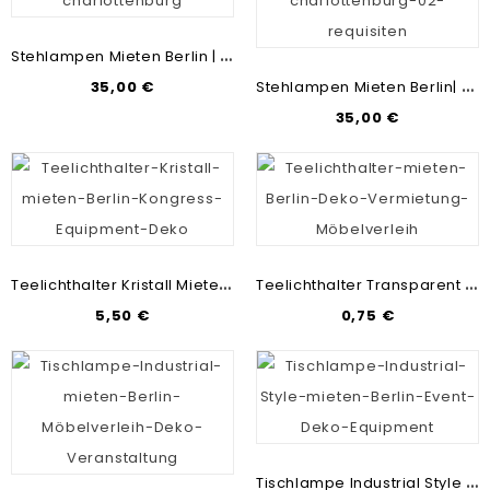
S
Tehlampen Mieten Berlin | Deko-Lampen-Verleih | Veranstaltungsdekoration
S
Tehlampen Mieten Berlin| Veranstaltungsdekoration-Verleih | Lichttechnik-Vermietung
35,00 €
35,00 €
T
Eelichthalter Kristall Mieten Berlin | Teelichtgläser Mieten | Deko-Lichter | Messebau & Mietmöbel
T
Eelichthalter Transparent Mieten Berlin | Teelichtglas Mieten | Mietmöbel & Messebau
5,50 €
0,75 €
T
Ischlampe Industrial Style Mieten Berlin | Deko-Lichter & Beleuchtung | Mietmöbel