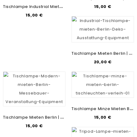
T
Ischlampe Industrial Mieten Berlin | Tischleuchten-Vermietung | Messebau & Mietmöbel
15,00 €
15,00 €
T
Ischlampe Mieten Berlin | Lampen-Verleih | Veranstaltungsdekoration | Mietmöbel & Messebau
20,00 €
T
Ischlampe Minze Mieten Berlin | Tischleuchten-Verleih | Schreibtischlampe Charlottenburg
T
Ischlampe Mieten Berlin | Tischlampen-Verleih | Tischleuchten-Vermietung
15,00 €
15,00 €