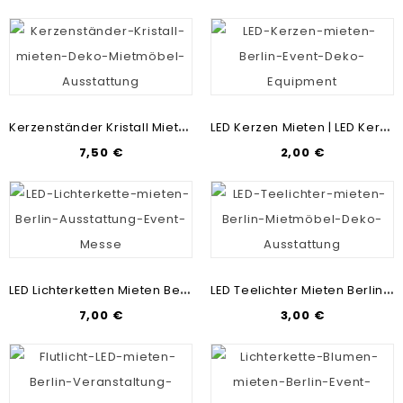
K
Erzenständer Kristall Mieten Berlin | Kerzenständer-Verleih | Kerzenhalter Glas Mieten | Messebau & Mietmöbel
L
ED Kerzen Mieten | LED Kerzen Verleih | Deko-Lichter Vermietung | Messebau & Mietmöbel
7,50 €
2,00 €
L
ED Lichterketten Mieten Berlin | Deko-Lichter-Vermietung | Messebau & Mietmöbel
L
ED Teelichter Mieten Berlin | Teelicht-Verleih Chaarlottenburg | Messebau & Mietmöbel
7,00 €
3,00 €