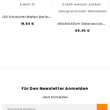
L
ED Sitzwürfel Mieten Berlin | Messebau & Mietmöbel | Leuchtwürfel Günstig Mieten
1
00x40x40cm Galeriesockel Mieten | Weiße Sockel | Sockel Verleih Berlin | Mietmöbel & Messebau
Preis
18,50 €
Preis
55,00 €
Für Den Newsletter Anmelden
Jetzt Anmelden